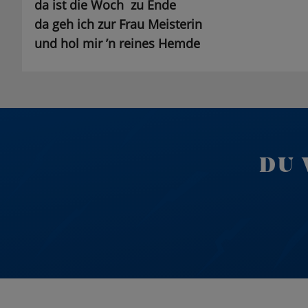
da ist die Woch zu Ende
da geh ich zur Frau Meisterin
und hol mir ’n reines Hemde
DU 