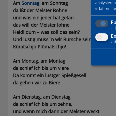
analysieren
Am
Sonntag
, am Sonntag
erfahren, l
da ißt der Meister Bohne
und was ein jeder hat getan
Fu
das will der Meister lohne
↓
Heidlidum – was soll das sein?
Ex
Und lustig müss´n wir Bursche sein
↓
Küratschjo Plümatschjo!
Am Montag, am Montag
da schlaf ich bis um viere
Da kommt ein lustger Spießgesell
da gehen wir zu Biere.
Am Dienstag, am Dienstag
da schlaf ich bis um zehne,
und wenn mich dann der Meister weckt