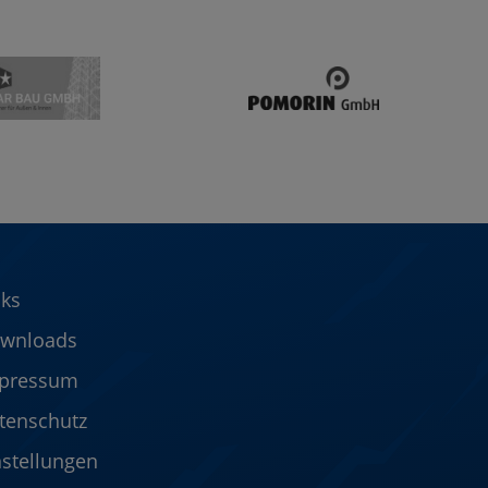
nks
wnloads
pressum
tenschutz
nstellungen