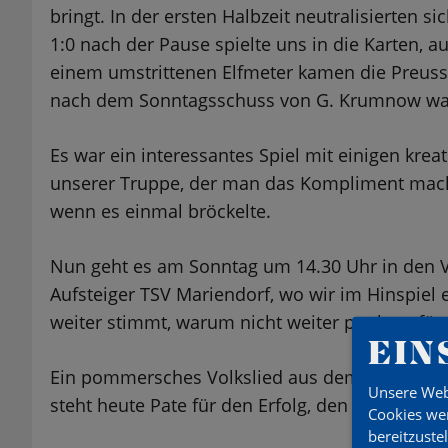
bringt. In der ersten Halbzeit neutralisierten 
1:0 nach der Pause spielte uns in die Karten, 
einem umstrittenen Elfmeter kamen die Preusse
nach dem Sonntagsschuss von G. Krumnow war 
Es war ein interessantes Spiel mit einigen k
unserer Truppe, der man das Kompliment mach
wenn es einmal bröckelte.
Nun geht es am Sonntag um 14.30 Uhr in den V
Aufsteiger TSV Mariendorf, wo wir im Hinspiel e
weiter stimmt, warum nicht weiter punkten für 
EIN
Ein pommersches Volkslied aus dem Jahre 1808 (
Unsere Web
steht heute Pate für den Erfolg, den Betreuerle
Cookies wer
bereitzuste