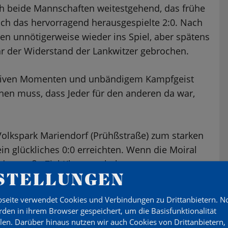
sich beide Mannschaften weitestgehend, das frühe
auch das hervorragend herausgespielte 2:0. Nach
n unnötigerweise wieder ins Spiel, aber spätens
der Widerstand der Lankwitzer gebrochen.
reativen Momenten und unbändigem Kampfgeist
en muss, dass Jeder für den anderen da war,
olkspark Mariendorf (Prühßstraße) zum starken
in glückliches 0:0 erreichten. Wenn die Moiral
das große Ziel Klassenerhalt.
STELLUNGEN
die Älteren von uns erinnern sich vielleicht)
seite verwendet Cookies und Verbindungen zu Drittanbietern. 
gende Hanne Wittig richtig voraussagte:
den in ihrem Browser gespeichert, um die Basisfunktionalität
llen. Darüber hinaus nutzen wir auch Cookies von Drittanbietern,