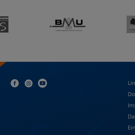
Li
Do
Im
Da
Ei