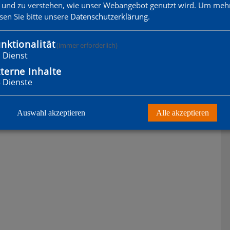
 und zu verstehen, wie unser Webangebot genutzt wird.
Um mehr
esen Sie bitte unsere
Datenschutzerklärung
.
nktionalität
(immer erforderlich)
1
Dienst
terne Inhalte
3
Dienste
Auswahl akzeptieren
Alle akzeptieren