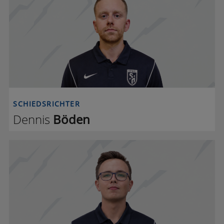
D B
SCHIEDSRICHTER
Dennis
Böden
P P