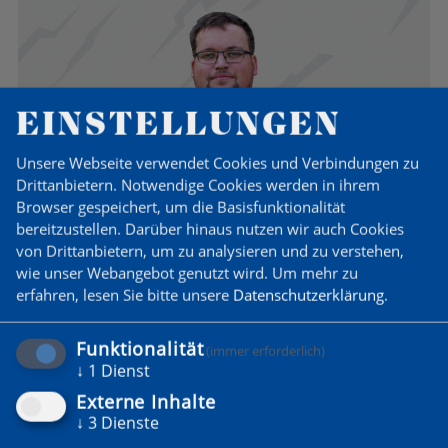
M A
EINSTELLUNGEN
Unsere Webseite verwendet Cookies und Verbindungen zu
Drittanbietern. Notwendige Cookies werden in ihrem
Browser gespeichert, um die Basisfunktionalität
SCHIEDSRICHTER
bereitzustellen. Darüber hinaus nutzen wir auch Cookies
von Drittanbietern, um zu analysieren und zu verstehen,
Marco
Awiszus
wie unser Webangebot genutzt wird.
Um mehr zu
erfahren, lesen Sie bitte unsere
Datenschutzerklärung
.
M W
Funktionalität
(immer erforderlich)
↓
1
Dienst
Externe Inhalte
↓
3
Dienste