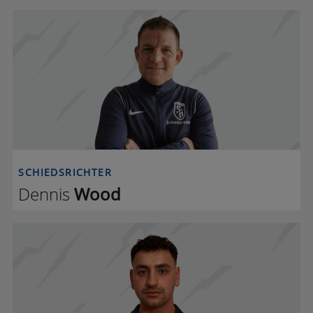
D W
SCHIEDSRICHTER
Dennis
Wood
K H