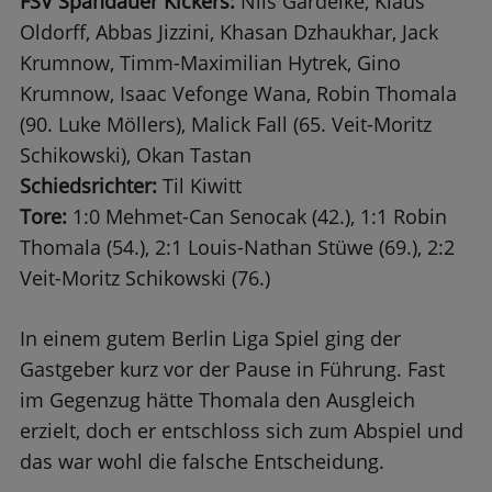
FSV Spandauer Kickers:
Nils Gardeike, Klaus
Oldorff, Abbas Jizzini, Khasan Dzhaukhar, Jack
Krumnow, Timm-Maximilian Hytrek, Gino
Krumnow, Isaac Vefonge Wana, Robin Thomala
(90. Luke Möllers), Malick Fall (65. Veit-Moritz
Schikowski), Okan Tastan
Schiedsrichter:
Til Kiwitt
Tore:
1:0 Mehmet-Can Senocak (42.), 1:1 Robin
Thomala (54.), 2:1 Louis-Nathan Stüwe (69.), 2:2
Veit-Moritz Schikowski (76.)
In einem gutem Berlin Liga Spiel ging der
Gastgeber kurz vor der Pause in Führung. Fast
im Gegenzug hätte Thomala den Ausgleich
erzielt, doch er entschloss sich zum Abspiel und
das war wohl die falsche Entscheidung.