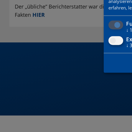
analysieren
Der „übliche“ Berichterstatter war diesmal nich
erfahren, l
Fakten
HIER
Fu
↓
Ex
↓
DU