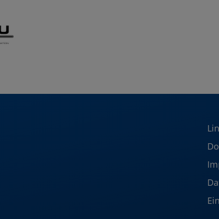
Li
Do
Im
Da
Ei