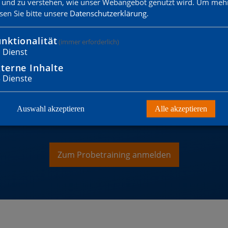
 und zu verstehen, wie unser Webangebot genutzt wird.
Um mehr
t vor Ort, darum gibt es heute nur die „nackten“
esen Sie bitte unsere
Datenschutzerklärung
.
nktionalität
(immer erforderlich)
1
Dienst
terne Inhalte
3
Dienste
Auswahl akzeptieren
Alle akzeptieren
 WILLST MITGLIED WERD
Zum Probetraining anmelden