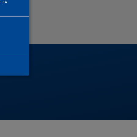
 zu
EN?