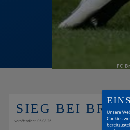
FC B
EIN
SIEG BEI BRA
Unsere Web
Cookies wer
veröffentlicht: 06.08.26
bereitzuste