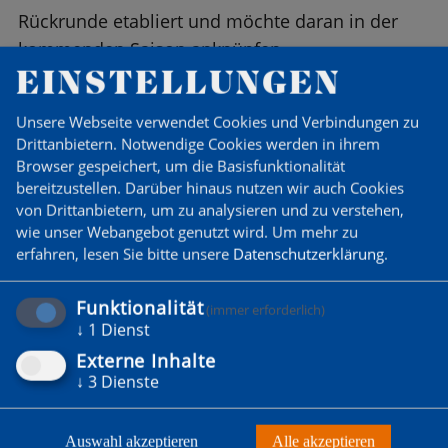
Rückrunde etabliert und möchte daran in der
kommenden Saison anknüpfen.
EINSTELLUNGEN
Klaus Oldorff, seit nunmehr 3 Jahren Spakianer,
Unsere Webseite verwendet Cookies und Verbindungen zu
geht in seine 4. Berlin-Liga Saison.
Drittanbietern. Notwendige Cookies werden in ihrem
Browser gespeichert, um die Basisfunktionalität
bereitzustellen. Darüber hinaus nutzen wir auch Cookies
‹
Zurück zur Übersicht
›
von Drittanbietern, um zu analysieren und zu verstehen,
wie unser Webangebot genutzt wird.
Um mehr zu
erfahren, lesen Sie bitte unsere
Datenschutzerklärung
.
Funktionalität
(immer erforderlich)
DU WILLST MITGLIED
↓
1
Dienst
WERDEN?
Externe Inhalte
↓
3
Dienste
Zum Probetraining anmelden
Auswahl akzeptieren
Alle akzeptieren