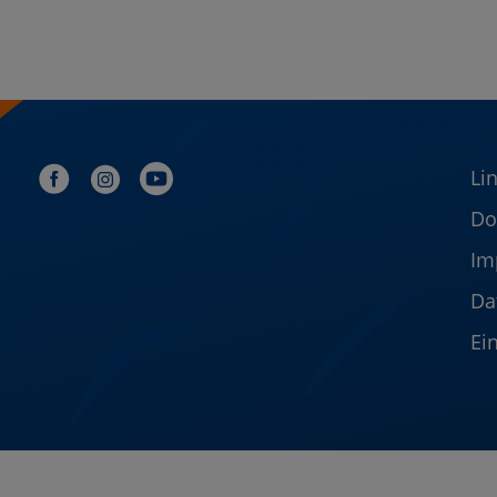
Li
Do
Im
Da
Ei