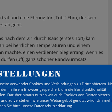
ertrat und eine Ehrung für „Tobi“ Ehm, der sein
rstab geht.
 nach dem 2:1 durch Isaac (erstes Tor!) kam
man bei herrlichen Temperaturen und einem
ihn machte, einen verdienten Sieg errang, wenn es
 dürfen (uff, ganz schöner Bandwurmsatz
STELLUNGEN
bereits am Mittwoch um 19.30 h ins
seite verwendet Cookies und Verbindungen zu Drittanbietern. 
ottenburg, wo im Hinspiel ein 3:0-Sieg gelang.
den in ihrem Browser gespeichert, um die Basisfunktionalität
atsächlich einen einstelligen Tabellenplatz
llen. Darüber hinaus nutzen wir auch Cookies von Drittanbietern,
 und zu verstehen, wie unser Webangebot genutzt wird.
Um mehr
esen Sie bitte unsere
Datenschutzerklärung
.