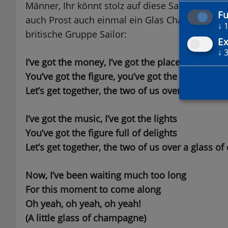
Männer, Ihr könnt stolz auf diese Saison sein.
Fu
auch Prost auch einmal ein Glas Champagner w
↓
britische Gruppe Sailor:
Ex
↓
I’ve got the money, I’ve got the place
You’ve got the figure, you’ve got the face
Let’s get together, the two of us over a glass 
I’ve got the music, I’ve got the lights
You’ve got the figure full of delights
Let’s get together, the two of us over a glass 
Now, I’ve been waiting much too long
For this moment to come along
Oh yeah, oh yeah, oh yeah!
(A little glass of champagne)