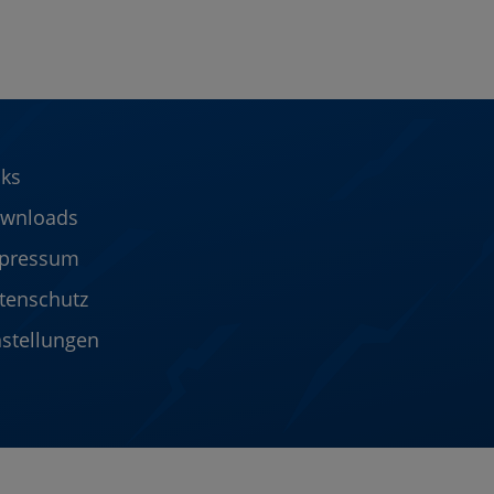
nks
wnloads
pressum
tenschutz
nstellungen