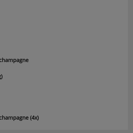
of champagne
)
f champagne (4x)