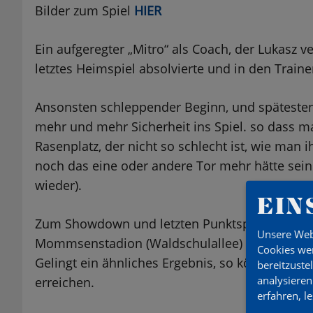
Bilder zum Spiel
HIER
Ein aufgeregter „Mitro“ als Coach, der Lukasz v
letztes Heimspiel absolvierte und in den Traine
Ansonsten schleppender Beginn, und spätestens
mehr und mehr Sicherheit ins Spiel. so dass 
Rasenplatz, der nicht so schlecht ist, wie man 
noch das eine oder andere Tor mehr hätte sein
wieder).
EIN
Zum Showdown und letzten Punktspiel geht es 
Unsere Web
Mommsenstadion (Waldschulallee) zum SC Charl
Cookies wer
Gelingt ein ähnliches Ergebnis, so können wir t
bereitzuste
analysieren
erreichen.
erfahren, l