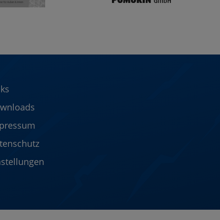
nks
wnloads
pressum
tenschutz
nstellungen