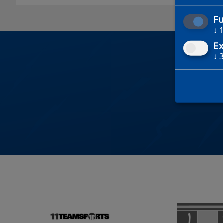
Fu
↓
Ex
↓
DU 