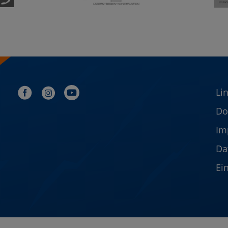
Li
Do
Im
Da
Ei