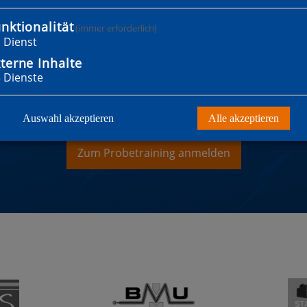
nktionalität
(immer erforderlich)
1
Dienst
terne Inhalte
3
Dienste
WILLST MITGLIED WER
Auswahl akzeptieren
Alle akzeptieren
Zum Probetraining anmelden