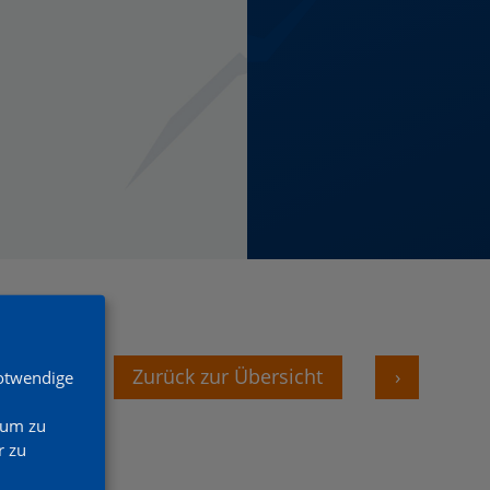
‹
Zurück zur Übersicht
›
Notwendige
 um zu
 zu