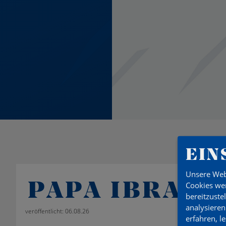
EIN
Unsere Web
PAPA IBRA F
Cookies wer
bereitzuste
analysieren
veröffentlicht: 06.08.26
erfahren, l