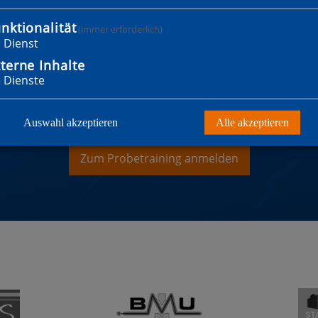
nktionalität
(immer erforderlich)
1
Dienst
terne Inhalte
3
Dienste
WILLST MITGLIED WER
Auswahl akzeptieren
Alle akzeptieren
Zum Probetraining anmelden