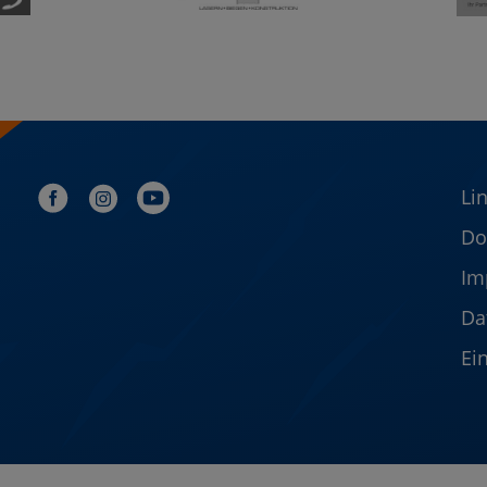
Li
Do
Im
Da
Ei