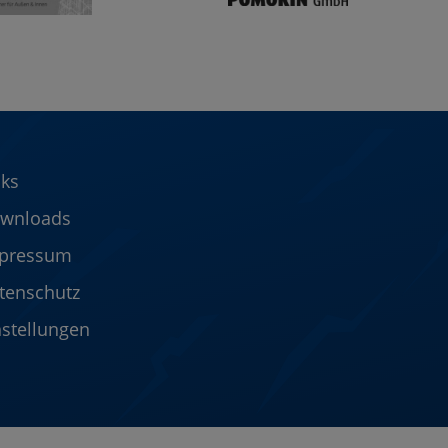
nks
wnloads
pressum
tenschutz
nstellungen