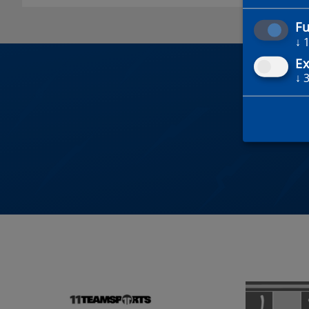
Fu
↓
Ex
↓
DU 