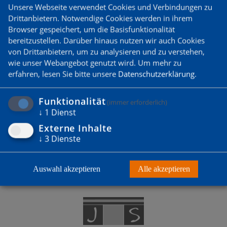
Unsere Webseite verwendet Cookies und Verbindungen zu
Drittanbietern. Notwendige Cookies werden in ihrem
Browser gespeichert, um die Basisfunktionalität
bereitzustellen. Darüber hinaus nutzen wir auch Cookies
von Drittanbietern, um zu analysieren und zu verstehen,
DU WILLST MITGLIED
wie unser Webangebot genutzt wird.
Um mehr zu
WERDEN?
erfahren, lesen Sie bitte unsere
Datenschutzerklärung
.
Funktionalität
(immer erforderlich)
Zum Probetraining anmelden
↓
1
Dienst
Externe Inhalte
↓
3
Dienste
Auswahl akzeptieren
Alle akzeptieren