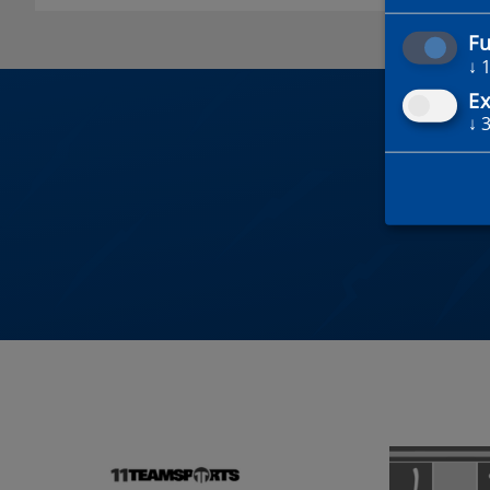
Fu
↓
Ex
↓
DU 