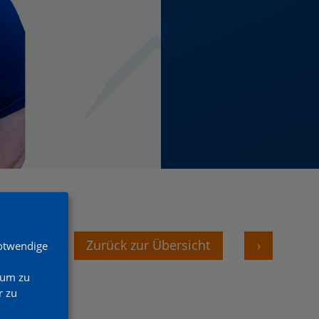
‹
Zurück zur Übersicht
›
Notwendige
 um zu
 zu