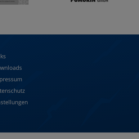
nks
wnloads
pressum
tenschutz
nstellungen