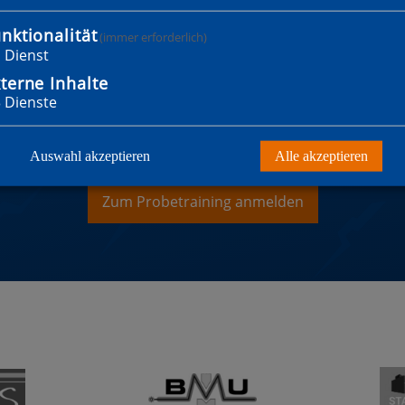
nktionalität
(immer erforderlich)
1
Dienst
terne Inhalte
3
Dienste
WILLST MITGLIED WER
Auswahl akzeptieren
Alle akzeptieren
Zum Probetraining anmelden