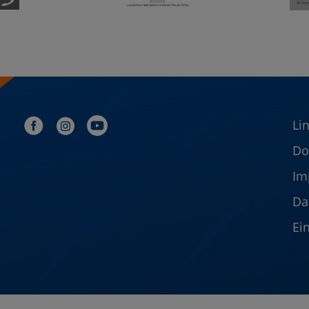
Li
Do
Im
Da
Ei