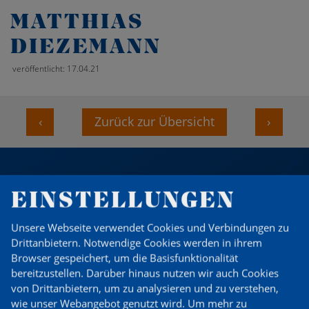
MATTHIAS
DIEZEMANN
veröffentlicht: 17.04.21
‹
Zurück zur Übersicht
›
EINSTELLUNGEN
DU WILLST MITGLIED
WERDEN?
Unsere Webseite verwendet Cookies und Verbindungen zu
Drittanbietern. Notwendige Cookies werden in ihrem
Browser gespeichert, um die Basisfunktionalität
Zum Probetraining anmelden
bereitzustellen. Darüber hinaus nutzen wir auch Cookies
von Drittanbietern, um zu analysieren und zu verstehen,
wie unser Webangebot genutzt wird.
Um mehr zu