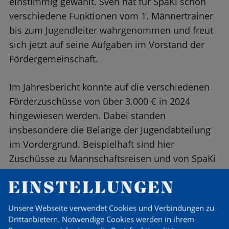
einstimmig gewählt. Sven hat für SpaKi schon
verschiedene Funktionen vom 1. Männertrainer
bis zum Jugendleiter wahrgenommen und freut
sich jetzt auf seine Aufgaben im Vorstand der
Fördergemeinschaft.
Im Jahresbericht konnte auf die verschiedenen
Förderzuschüsse von über 3.000 € in 2024
hingewiesen werden. Dabei standen
insbesondere die Belange der Jugendabteilung
im Vordergrund. Beispielhaft sind hier
Zuschüsse zu Mannschaftsreisen und von SpaKi
ausgerichteten Turnieren zu nennen. Aufgrund
EINSTELLUNGEN
des Anwachsens der Fördergemeinschaft auf 33
Mitglieder stehen inzwischen auch mehr
Unsere Webseite verwendet Cookies und Verbindungen zu
Fördermittel zur Verfügung. Die
Drittanbietern. Notwendige Cookies werden in ihrem