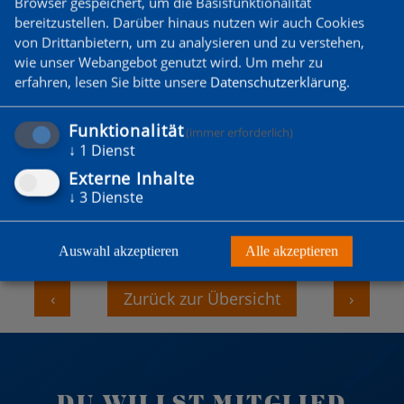
Mitgliederversammlung hat der Weiterführung
Browser gespeichert, um die Basisfunktionalität
bereitzustellen. Darüber hinaus nutzen wir auch Cookies
der bisherigen Förderpraxis auf der Sitzung
von Drittanbietern, um zu analysieren und zu verstehen,
zugestimmt. Zusätzlich sollen in 2025 die
wie unser Webangebot genutzt wird.
Um mehr zu
Feierlichkeiten anlässlich des 50-jährigen
erfahren, lesen Sie bitte unsere
Datenschutzerklärung
.
Vereinsjubiläums durch die Fördergemeinschaft
grds. finanziell unterstützt werden. Über die
Funktionalität
(immer erforderlich)
↓
1
Dienst
genaue Ausgestaltung dieser Förderung ist noch
Externe Inhalte
zu einem späteren Zeitpunkt zu befinden.“
↓
3
Dienste
LG Alex
Auswahl akzeptieren
Alle akzeptieren
‹
Zurück zur Übersicht
›
DU WILLST MITGLIED