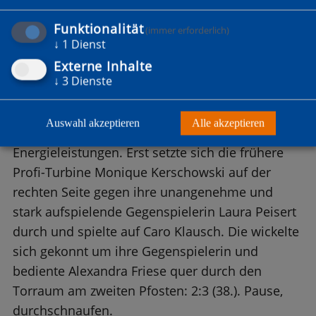
Funktionalität
(immer erforderlich)
Ruß monierte nach dem Spiel die fehlende
↓
1
Dienst
Flexibilität und Kreativität ihrer Offensiv-
Externe Inhalte
Abteilung. Was man der Borussia nicht
↓
3
Dienste
absprechen konnte, war der unbändige
Siegeswille. So entsprang der erneute
Auswahl akzeptieren
Alle akzeptieren
Anschlusstreffer zwei bemerkenswerten
Energieleistungen. Erst setzte sich die frühere
Profi-Turbine Monique Kerschowski auf der
rechten Seite gegen ihre unangenehme und
stark aufspielende Gegenspielerin Laura Peisert
durch und spielte auf Caro Klausch. Die wickelte
sich gekonnt um ihre Gegenspielerin und
bediente Alexandra Friese quer durch den
Torraum am zweiten Pfosten: 2:3 (38.). Pause,
durchschnaufen.