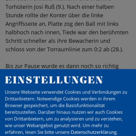
Torhüterin Josi Ruß (9.). Nach einer halben
Stunde rollte der Konter über die linke
Angriffsseite an, Platte zog den Ball mit links
halbhoch nach innen, Tiede war den berühmten
Schritt schneller als ihre Bewacherin und
schloss von der Torraumlinie zum 0:2 ab (28.).
Bis zur Pause wurde es dann noch so richtig
turbulent. Lena Pflanz bekam den Ball an der
EINSTELLUNGEN
Strafraumgrenze zugespielt und verkürzte mit
einem platzierten Flachschuss aus zentraler
Unsere Webseite verwendet Cookies und Verbindungen zu
Drittanbietern. Notwendige Cookies werden in ihrem
Position (29.). Kurz darauf war wieder Tiede-
Browser gespeichert, um die Basisfunktionalität
Time. Einen eher verunglückt wirkenden Pass
bereitzustellen. Darüber hinaus nutzen wir auch Cookies
aus der Tiefe erhaschte sie noch, sprintete von
von Drittanbietern, um zu analysieren und zu verstehen,
rechts auf die Kiste zu und nagelte die Kugel
wie unser Webangebot genutzt wird.
Um mehr zu
erfahren, lesen Sie bitte unsere
Datenschutzerklärung
.
oben rechts unter die Latte – 1:3 (36).