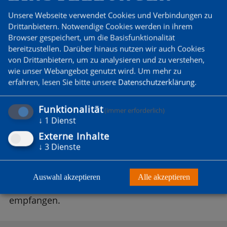
Ein Positives hat die ganze Sache: man hat
Unsere Webseite verwendet Cookies und Verbindungen zu
dadurch einige freie Wochenenden und man
Drittanbietern. Notwendige Cookies werden in ihrem
weiß hoffentlich, was die Stunde für die weiteren
Browser gespeichert, um die Basisfunktionalität
Punktspiele geschlagen hat. Hatte ich vor dem
bereitzustellen. Darüber hinaus nutzen wir auch Cookies
Spiel gehofft, nicht noch in die Verlänerung
von Drittanbietern, um zu analysieren und zu verstehen,
wie unser Webangebot genutzt wird.
Um mehr zu
gehen zu müssen, so wäre ich kurz vor Schluss
erfahren, lesen Sie bitte unsere
Datenschutzerklärung
.
durchaus dankbar und zufrieden gewesen, wenn
sich wenigstens ein Ball im Hans-Tor verirrt
Funktionalität
(immer erforderlich)
hätte.
↓
1
Dienst
Externe Inhalte
Der Ernst des Lebens geht am Donnerstag um
↓
3
Dienste
19.30 h in der Schönfließer Straße beim
Frohnauer SC weiter, bevor wir am Sonntag um
Auswahl akzeptieren
Alle akzeptieren
12.30 am am „Brunsi“ den FC Stern Marienfelde
empfangen.