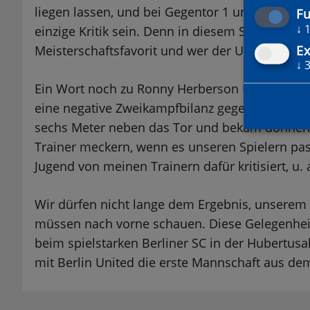
liegen lassen, und bei Gegentor 1 und 2 sah ma
Fu
↓
einzige Kritik sein. Denn in diesem Spiel auf 
Ex
Meisterschaftsfavorit und wer der Underdog ist
↓
Ein Wort noch zu Ronny Herberson Furtado de A
eine negative Zweikampfbilanz gegen Klaus Old
sechs Meter neben das Tor und bekam donnern
Trainer meckern, wenn es unseren Spielern pass
Jugend von meinen Trainern dafür kritisiert, u. 
Wir dürfen nicht lange dem Ergebnis, unserem 
müssen nach vorne schauen. Diese Gelegenhei
beim spielstarken Berliner SC in der Hubertusal
mit Berlin United die erste Mannschaft aus de