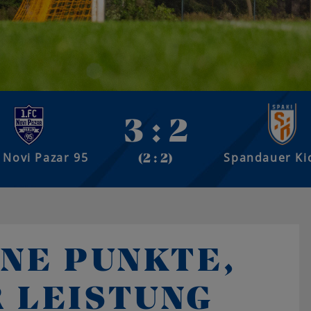
3 : 2
C Novi Pazar 95
Spandauer Ki
(2 : 2)
HNE PUNKTE,
 LEISTUNG