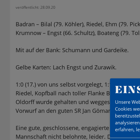
veröffentlicht: 28.09.20
Badran – Bilal (79. Köhler), Riedel, Ehm (79. Pick
Krumnow – Engst (66. Schultz), Boateng (79. To
Mit auf der Bank: Schumann und Gardeike.
Gelbe Karten: Lach Engst und Zurawik.
1:0 (17.) von uns selbst vorgelegt, 1:1 (23.) Ko
EIN
Riedel, Kopfball nach toller Flanke Bilal, 2:2 (37.
Oldorff wurde gehalten und weggeschubst vom S
Unsere Web
Cookies wer
Vorwurf an den guten SR Jan Gömann samt Team
bereitzuste
analysieren
Eine gute, geschlossene, engagierte und diszipl
erfahren, l
Mannschaft nicht belohnte, leider. Dabei gab e