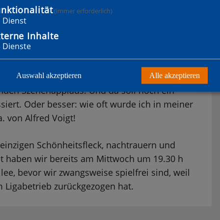
n nicht gut aus, aber dieses soll auch meine
nktionalität
(immer erforderlich)
1
Dienst
Augenhöge sah man weiß Gott nicht, wer der
terne Inhalte
.
3
Dienste
raujo, der eingewechselt wurde: er hat mit 0:3
orff und er schoss einen Freistoß aus 25 Metern
Auswahl akzeptieren
Alle akzeptieren
den Szenenapplaus. Und da soll noch ein
iert. Oder besser: wie oft wurde ich in meiner
a. von Alfred Voigt!
einzigen Schönheitsfleck, nachtrauern und
t haben wir bereits am Mittwoch um 19.30 h
lee, bevor wir zwangsweise spielfrei sind, weil
m Ligabetrieb zurückgezogen hat.