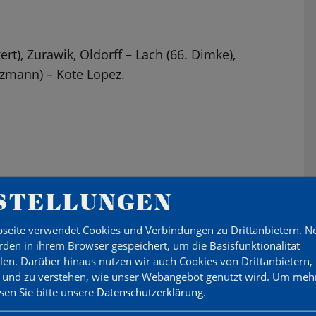
ert), Zurawik, Oldorff – Lach (66. Dimke),
lzmann) – Kote Lopez.
te Lopez, überraschender Drehschuss, 1:2 (26.)
STELLUNGEN
) kollektiver Tiefschlaf nach Eckball, 3:2 (85.)
türmer, 50 % pfeifen es, 50 % nicht, doch kein
seite verwendet Cookies und Verbindungen zu Drittanbietern. 
den in ihrem Browser gespeichert, um die Basisfunktionalität
 (!).
llen. Darüber hinaus nutzen wir auch Cookies von Drittanbietern,
 und zu verstehen, wie unser Webangebot genutzt wird.
Um mehr
inierte Mannschaftsleistung, für die sich unsere
esen Sie bitte unsere
Datenschutzerklärung
.
s gute Chancen, die man leider fahrlässig hat