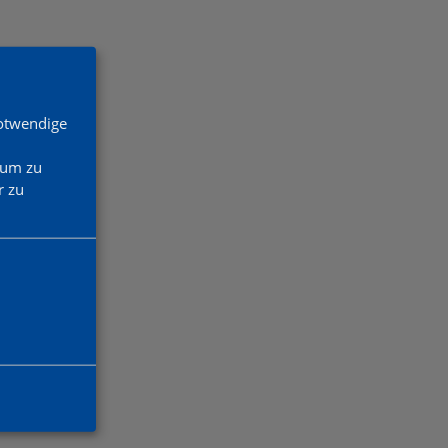
Notwendige
 um zu
 zu