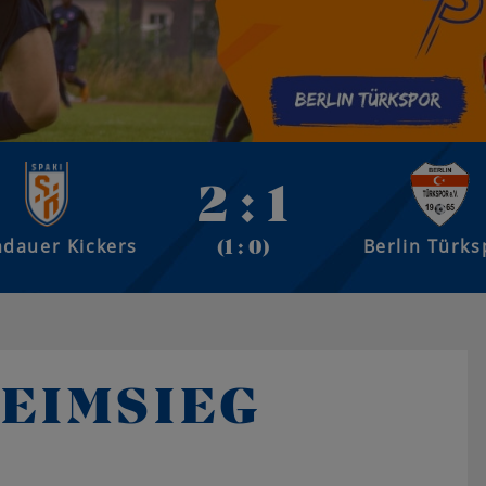
2 : 1
dauer Kickers
Berlin Türks
(1 : 0)
EIMSIEG