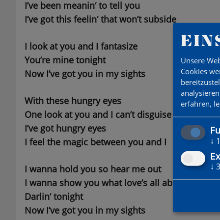
I’ve been meanin‘ to tell you
I’ve got this feelin‘ that won’t subside
EIN
I look at you and I fantasize
You’re mine tonight
Unsere Web
Cookies wer
Now I’ve got you in my sights
bereitzuste
analysieren
With these hungry eyes
erfahren, l
One look at you and I can’t disguise
I’ve got hungry eyes
Fu
↓
I feel the magic between you and I
Ex
↓
I wanna hold you so hear me out
I wanna show you what love’s all about
Darlin‘ tonight
Now I’ve got you in my sights