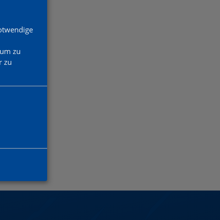
Notwendige
 um zu
 zu