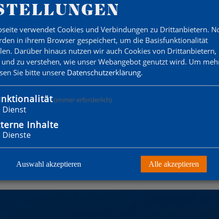
STELLUNGEN
seite verwendet Cookies und Verbindungen zu Drittanbietern. 
den in ihrem Browser gespeichert, um die Basisfunktionalität
ckstadt (Schleswig-Holstein) gereist, um ein
llen. Darüber hinaus nutzen wir auch Cookies von Drittanbietern,
chaften sind wir an den Start gegangen und
 und zu verstehen, wie unser Webangebot genutzt wird.
Um mehr
esen Sie bitte unsere
Datenschutzerklärung
.
er Dreiergruppe wurden wir mit einem Team 3.
tz erreichen. Ein weiteres Team hat in der
nktionalität
(immer erforderlich)
lage hinnehmen müssen und hat in einem
1
Dienst
en und das dritte Team wurde ungeschlagen und
terne Inhalte
3
Dienste
le Beteiligten hatten maximalen Spaß und wir
ner Ahuu!
Auswahl akzeptieren
Alle akzeptieren