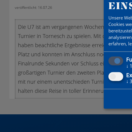
EIN
veröffentlicht: 16.07.26
Unsere Web
Cookies wer
Die U7 ist am vergangenen Wochenende nach Glü
bereitzuste
Turnier in Tornesch zu spielen. Mit drei Manns
analysieren
erfahren, l
haben beachtliche Ergebnisse erreicht. In ein
Platz und konnten im Anschluss noch den 7. Pla
Fu
Finalrunde Sekunden vor Schluss eine Nieder
↓
großartigen Turnier den zweiten Platz gewonn
Ex
↓
mit nur einem unentschieden Turniersieger. Al
halten diese Reise in toller Erinnerung! Spakia