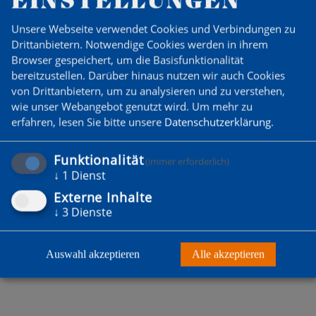
Unsere Webseite verwendet Cookies und Verbindungen zu
‹
Zurück zur Übersicht
›
Drittanbietern. Notwendige Cookies werden in ihrem
Browser gespeichert, um die Basisfunktionalität
bereitzustellen. Darüber hinaus nutzen wir auch Cookies
von Drittanbietern, um zu analysieren und zu verstehen,
wie unser Webangebot genutzt wird.
Um mehr zu
DU WILLST MITGLIED
erfahren, lesen Sie bitte unsere
Datenschutzerklärung
.
WERDEN?
Funktionalität
(immer erforderlich)
↓
1
Dienst
Zum Probetraining anmelden
Externe Inhalte
↓
3
Dienste
Auswahl akzeptieren
Alle akzeptieren