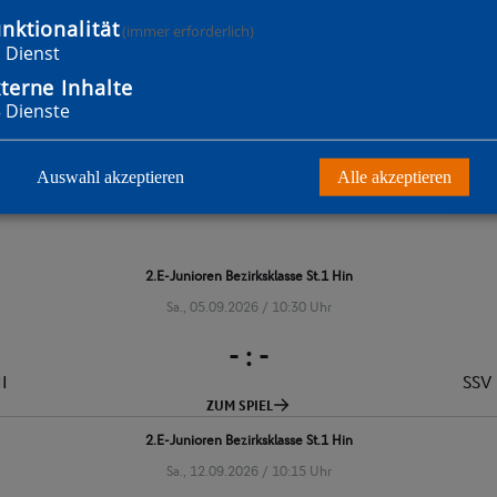
nktionalität
(immer erforderlich)
1
Dienst
terne Inhalte
3
Dienste
Auswahl akzeptieren
Alle akzeptieren