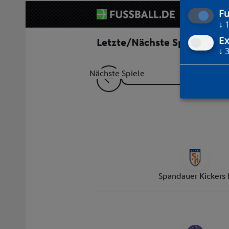
Fu
↓
Ex
↓