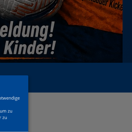
Notwendige
 um zu
 zu