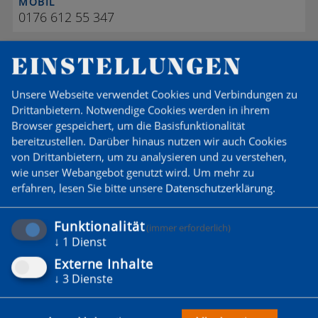
MOBIL
0176 612 55 347
EINSTELLUNGEN
J J
Unsere Webseite verwendet Cookies und Verbindungen zu
Drittanbietern. Notwendige Cookies werden in ihrem
Browser gespeichert, um die Basisfunktionalität
bereitzustellen. Darüber hinaus nutzen wir auch Cookies
von Drittanbietern, um zu analysieren und zu verstehen,
wie unser Webangebot genutzt wird.
Um mehr zu
erfahren, lesen Sie bitte unsere
Datenschutzerklärung
.
TRAINERASSISTENT
Jannis
Jelden-Thurm
Funktionalität
(immer erforderlich)
↓
1
Dienst
MOBIL
01573 74 73 744
Externe Inhalte
↓
3
Dienste