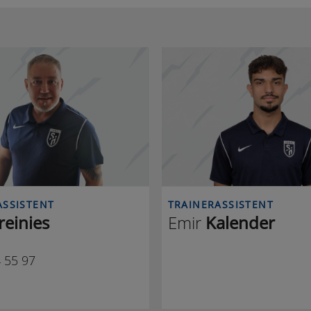
Z T
E 
ASSISTENT
TRAINERASSISTENT
reinies
Emir
Kalender
 55 97