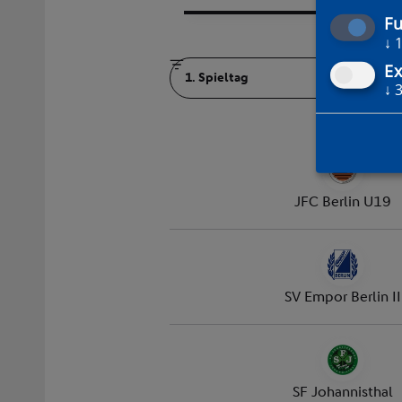
Fu
↓
Ex
↓