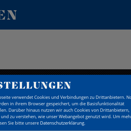
EN
STELLUNGEN
seite verwendet Cookies und Verbindungen zu Drittanbietern. 
den in ihrem Browser gespeichert, um die Basisfunktionalität
llen. Darüber hinaus nutzen wir auch Cookies von Drittanbietern,
 und zu verstehen, wie unser Webangebot genutzt wird.
Um mehr
esen Sie bitte unsere
Datenschutzerklärung
.