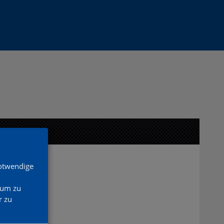
Notwendige
 um zu
 zu