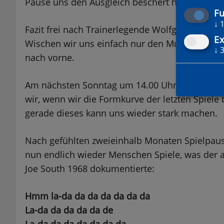
Pause uns den Ausgleich beschert hätte. Psych
Fu
↓
Fazit frei nach Trainerlegende Wolfgang „Piepel“
Ex
Wischen wir uns einfach nur den Mund ab, schü
↓
nach vorne.
Am nächsten Sonntag um 14.00 Uhr am Bahnho
wir, wenn wir die Formkurve der letzten Spiele b
gerade dieses kann uns wieder stark machen.
Nach gefühlten zweieinhalb Monaten Spielpau
nun endlich wieder Menschen Spiele, was der 
Joe South 1968 dokumentierte:
Hmm la-da da da da da da da
La-da da da da da de