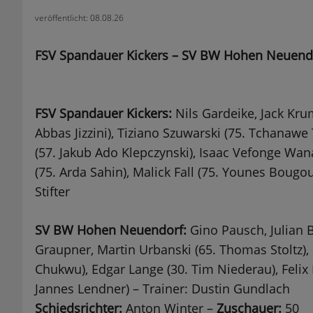
veröffentlicht: 08.08.26
FSV Spandauer Kickers – SV BW Hohen Neuendo
FSV Spandauer Kickers:
Nils Gardeike, Jack Kru
Abbas Jizzini), Tiziano Szuwarski (75. Tchanaw
(57. Jakub Ado Klepczynski), Isaac Vefonge Wana
(75. Arda Sahin), Malick Fall (75. Younes Bougo
Stifter
SV BW Hohen Neuendorf:
Gino Pausch, Julian 
Graupner, Martin Urbanski (65. Thomas Stoltz),
Chukwu), Edgar Lange (30. Tim Niederau), Felix 
Jannes Lendner) – Trainer: Dustin Gundlach
Schiedsrichter:
Anton Winter –
Zuschauer:
50