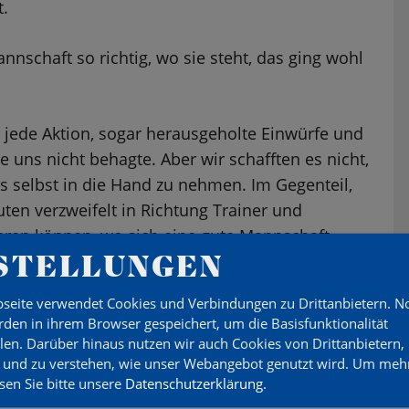
.
schaft so richtig, wo sie steht, das ging wohl
d jede Aktion, sogar herausgeholte Einwürfe und
e uns nicht behagte. Aber wir schafften es nicht,
 selbst in die Hand zu nehmen. Im Gegenteil,
ten verzweifelt in Richtung Trainer und
ieren können, wo sich eine gute Mannschaft
STELLUNGEN
seite verwendet Cookies und Verbindungen zu Drittanbietern. 
as Engagement der Hohen Neuendorfer nie
den in ihrem Browser gespeichert, um die Basisfunktionalität
ger als eine Pflichtübung herunter.
llen. Darüber hinaus nutzen wir auch Cookies von Drittanbietern,
 und zu verstehen, wie unser Webangebot genutzt wird.
Um mehr
esen Sie bitte unsere
Datenschutzerklärung
.
gen wäre, wenn V. Kuckeis Kopfball kurz vor der