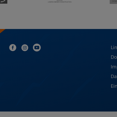
Li
Do
Im
Da
Ei