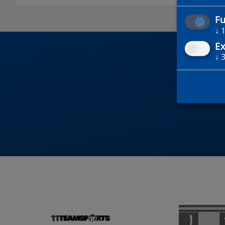
Fu
↓
Ex
↓
DU 