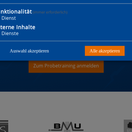
nktionalität
(immer erforderlich)
1
Dienst
terne Inhalte
3
Dienste
WILLST MITGLIED WER
Auswahl akzeptieren
Alle akzeptieren
Zum Probetraining anmelden