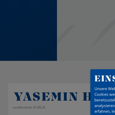
EIN
Unsere Web
YASEMIN HIN
Cookies wer
bereitzuste
analysieren
veröffentlicht: 07.08.25
erfahren, l