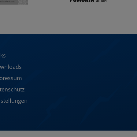
nks
wnloads
pressum
tenschutz
nstellungen