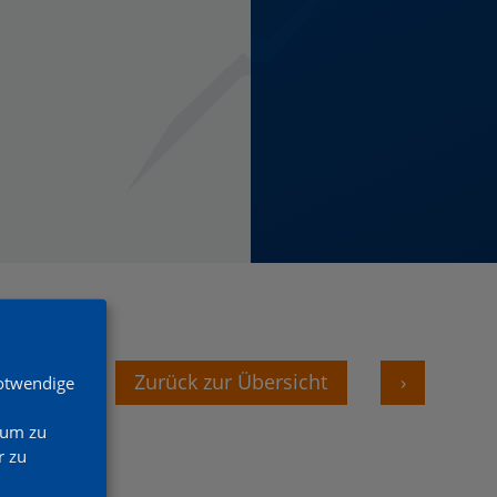
‹
Zurück zur Übersicht
›
Notwendige
 um zu
 zu