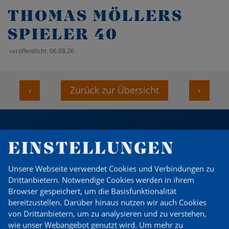
THOMAS MÖLLERS
SPIELER 40
veröffentlicht: 06.08.26
‹
Zurück zur Übersicht
›
EINSTELLUNGEN
DU WILLST MITGLIED
WERDEN?
Unsere Webseite verwendet Cookies und Verbindungen zu
Drittanbietern. Notwendige Cookies werden in ihrem
Browser gespeichert, um die Basisfunktionalität
Zum Probetraining anmelden
bereitzustellen. Darüber hinaus nutzen wir auch Cookies
von Drittanbietern, um zu analysieren und zu verstehen,
wie unser Webangebot genutzt wird.
Um mehr zu