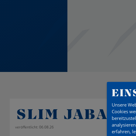
EIN
Unsere Web
SLIM JABALL
Cookies wer
bereitzuste
analysieren
veröffentlicht: 06.08.26
erfahren, l