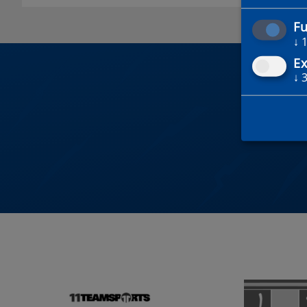
Fu
↓
Ex
↓
DU 