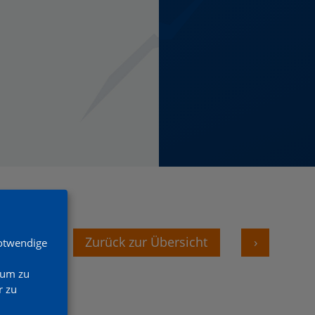
‹
Zurück zur Übersicht
›
Notwendige
 um zu
 zu