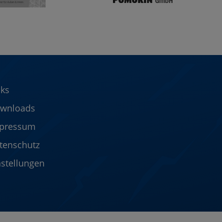
nks
wnloads
pressum
tenschutz
nstellungen