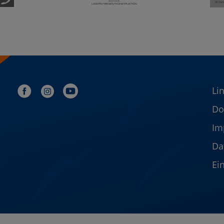
Li
Do
Im
Da
Ei