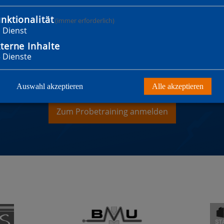
nktionalität
(immer erforderlich)
1
Dienst
terne Inhalte
3
Dienste
WILLST MITGLIED WER
Auswahl akzeptieren
Alle akzeptieren
Zum Probetraining anmelden