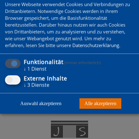
Unsere Webseite verwendet Cookies und Verbindungen zu
Drittanbietern. Notwendige Cookies werden in ihrem
Browser gespeichert, um die Basisfunktionalität
bereitzustellen. Darüber hinaus nutzen wir auch Cookies
von Drittanbietern, um zu analysieren und zu verstehen,
DU WILLST MITGLIED
wie unser Webangebot genutzt wird.
Um mehr zu
WERDEN?
erfahren, lesen Sie bitte unsere
Datenschutzerklärung
.
Funktionalität
(immer erforderlich)
Zum Probetraining anmelden
↓
1
Dienst
Externe Inhalte
↓
3
Dienste
Auswahl akzeptieren
Alle akzeptieren