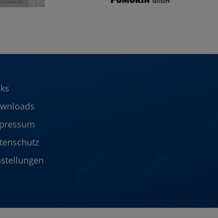
nks
wnloads
pressum
tenschutz
nstellungen