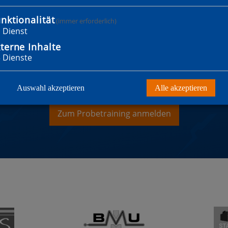
nktionalität
(immer erforderlich)
1
Dienst
terne Inhalte
3
Dienste
WILLST MITGLIED WER
Auswahl akzeptieren
Alle akzeptieren
Zum Probetraining anmelden