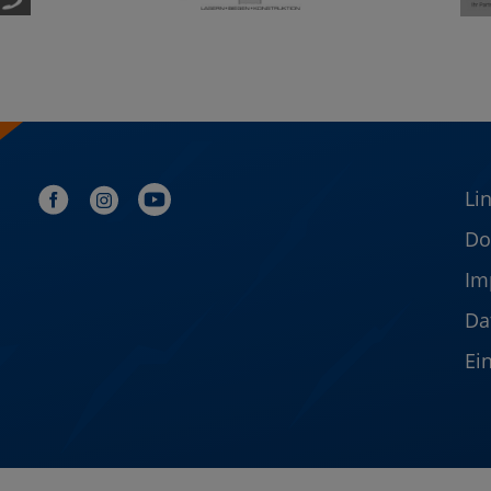
Li
Do
Im
Da
Ei