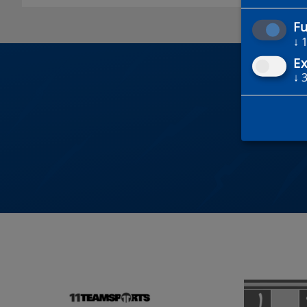
Fu
↓
Ex
↓
DU 