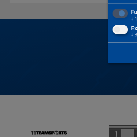
Fu
↓
Ex
↓
DU 