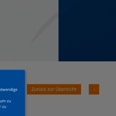
‹
Zurück zur Übersicht
›
Notwendige
 um zu
 zu