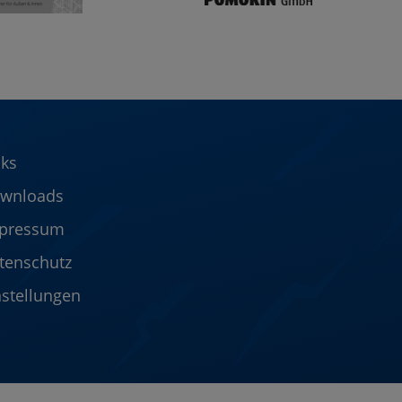
nks
wnloads
pressum
tenschutz
nstellungen