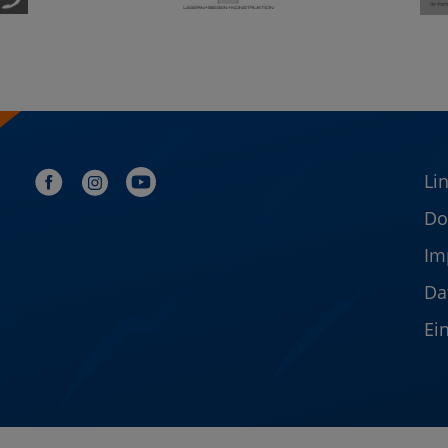
Li
Do
Im
Da
Ei