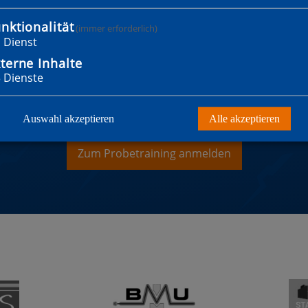
nktionalität
(immer erforderlich)
1
Dienst
terne Inhalte
3
Dienste
WILLST MITGLIED WER
Auswahl akzeptieren
Alle akzeptieren
Zum Probetraining anmelden