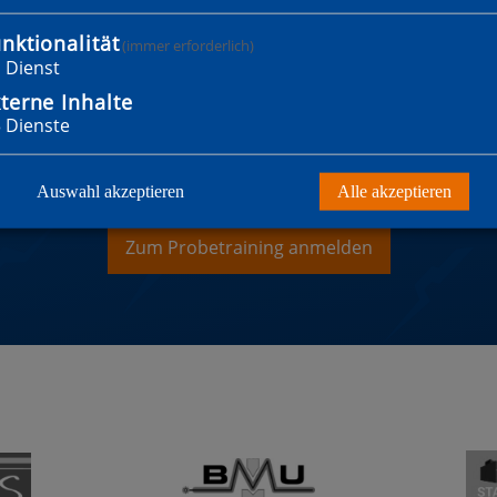
nktionalität
(immer erforderlich)
1
Dienst
terne Inhalte
3
Dienste
WILLST MITGLIED WER
Auswahl akzeptieren
Alle akzeptieren
Zum Probetraining anmelden