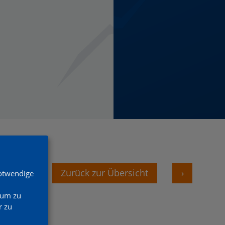
‹
Zurück zur Übersicht
›
Notwendige
 um zu
 zu