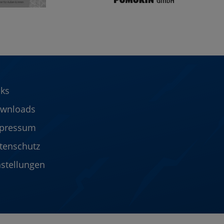
nks
wnloads
pressum
tenschutz
nstellungen