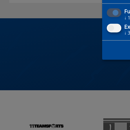
Fu
↓
Ex
↓
DU 