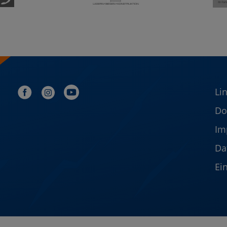
Li
Do
Im
Da
Ei