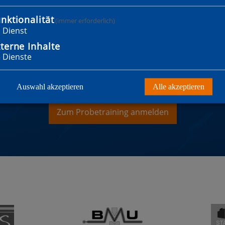
nktionalität
(immer erforderlich)
1
Dienst
terne Inhalte
3
Dienste
WILLST MITGLIED WER
Auswahl akzeptieren
Alle akzeptieren
Zum Probetraining anmelden