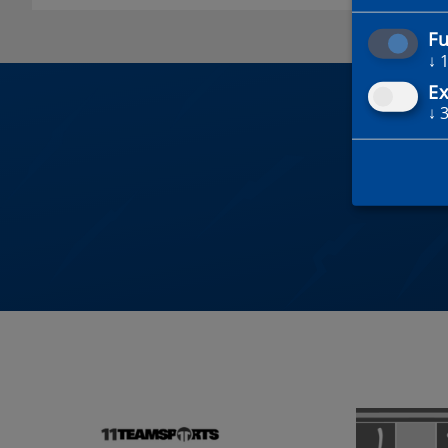
Fu
↓
Ex
↓
DU 