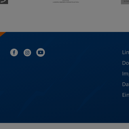
Li
Do
Im
Da
Ei