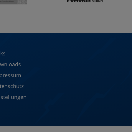
nks
wnloads
pressum
tenschutz
nstellungen