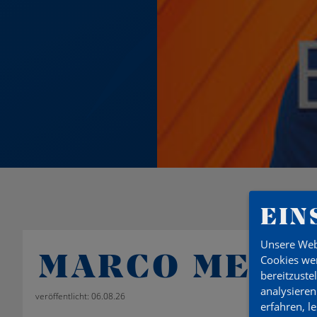
EIN
Unsere Web
MARCO MELEN
Cookies wer
bereitzuste
analysieren
veröffentlicht: 06.08.26
erfahren, l