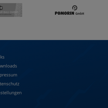
nks
wnloads
pressum
tenschutz
nstellungen