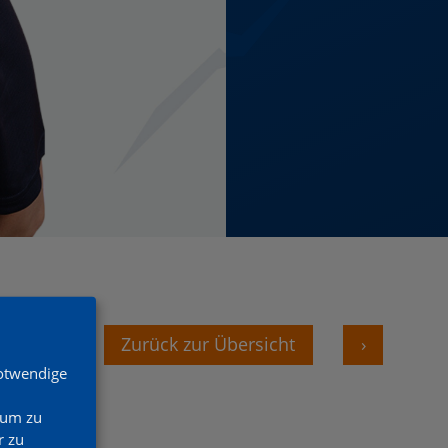
‹
Zurück zur Übersicht
›
Notwendige
 um zu
 zu