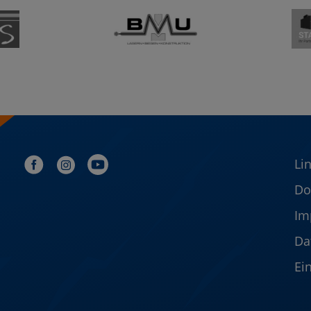
Li
Do
Im
Da
Ei