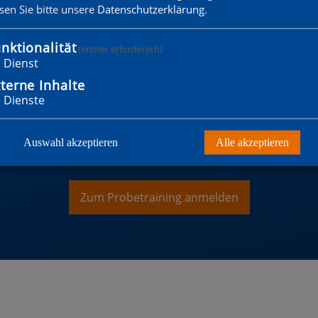
esen Sie bitte unsere
Datenschutzerklärung
.
nktionalität
(immer erforderlich)
1
Dienst
terne Inhalte
3
Dienste
WILLST MITGLIED WER
Auswahl akzeptieren
Alle akzeptieren
Zum Probetraining anmelden