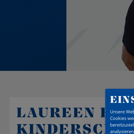
EIN
LAUREEN BO
Unsere Web
Cookies wer
KINDERSCHU
bereitzuste
analysieren