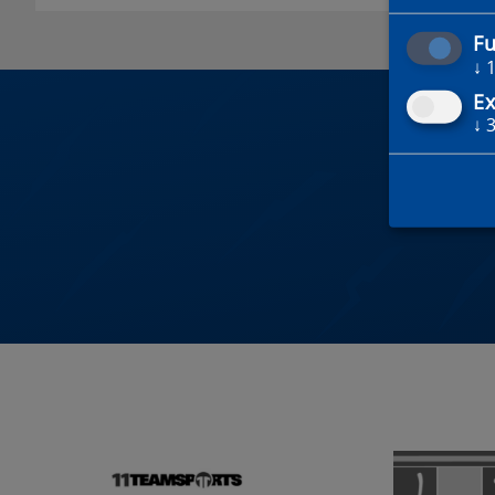
Fu
↓
Ex
↓
DU 