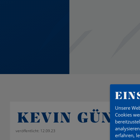
EIN
Unsere Web
KEVIN GÜNT
Cookies wer
bereitzuste
analysieren
veröffentlicht: 12.09.23
erfahren, l