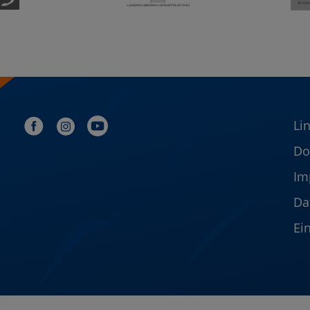
Li
Do
Im
Da
Ei