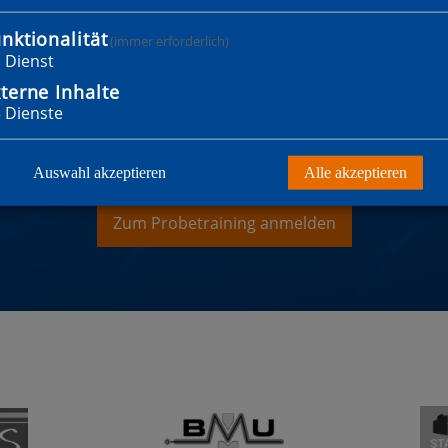
nktionalität
(immer erforderlich)
1
Dienst
terne Inhalte
3
Dienste
WILLST MITGLIED WER
Auswahl akzeptieren
Alle akzeptieren
Zum Probetraining anmelden