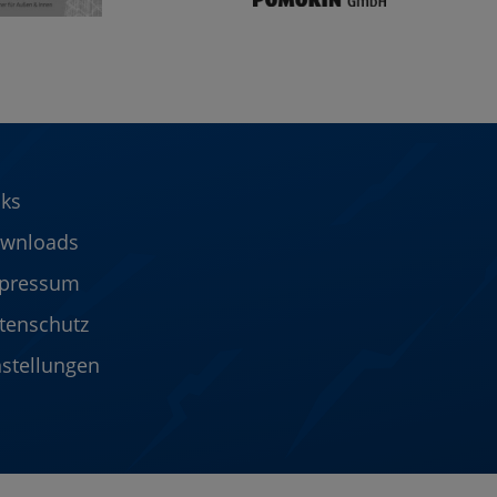
nks
wnloads
pressum
tenschutz
nstellungen