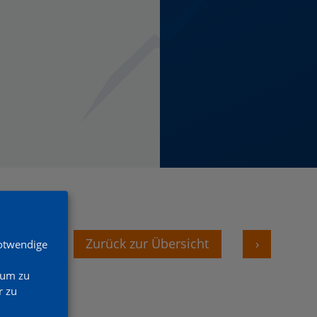
‹
Zurück zur Übersicht
›
Notwendige
 um zu
 zu