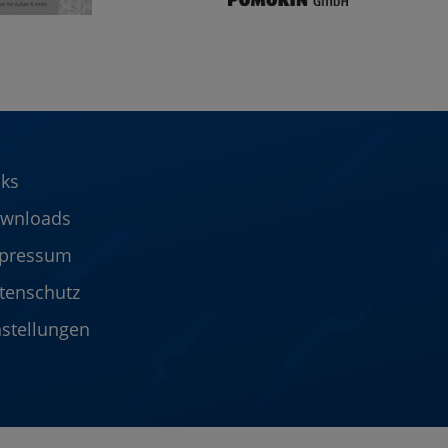
nks
wnloads
pressum
tenschutz
nstellungen