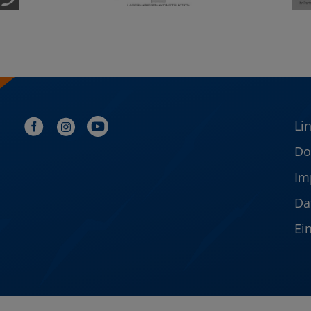
Li
Do
Im
Da
Ei