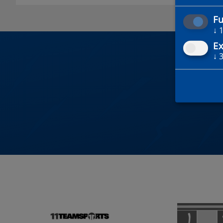
Fu
↓
Ex
↓
DU 