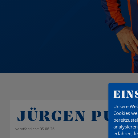
EIN
Unsere Web
JÜRGEN PUFA
Cookies wer
bereitzuste
analysieren
veröffentlicht: 05.08.26
erfahren, l