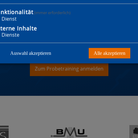
nktionalität
(immer erforderlich)
1
Dienst
terne Inhalte
3
Dienste
WILLST MITGLIED WER
Auswahl akzeptieren
Alle akzeptieren
Zum Probetraining anmelden