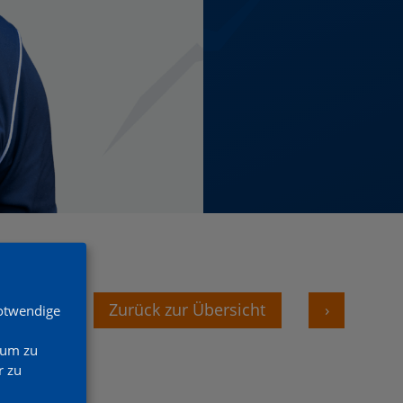
‹
Zurück zur Übersicht
›
Notwendige
 um zu
 zu