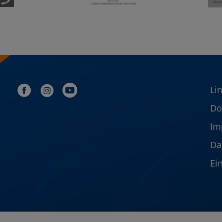
Li
Do
Im
Da
Ei