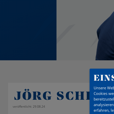
EIN
Unsere Web
JÖRG SCHIEF
Cookies wer
bereitzuste
analysieren
veröffentlicht: 29.08.24
erfahren, l