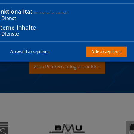
nktionalität
(immer erforderlich)
1
Dienst
terne Inhalte
3
Dienste
WILLST MITGLIED WER
Auswahl akzeptieren
Alle akzeptieren
Zum Probetraining anmelden