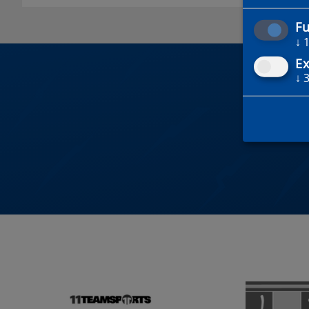
Fu
↓
Ex
↓
DU 