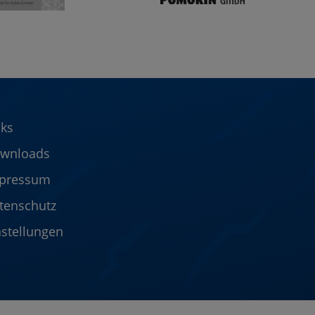
nks
wnloads
pressum
tenschutz
nstellungen