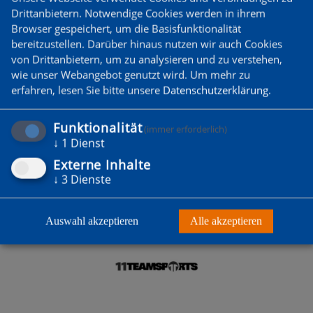
Drittanbietern. Notwendige Cookies werden in ihrem
Browser gespeichert, um die Basisfunktionalität
bereitzustellen. Darüber hinaus nutzen wir auch Cookies
DU WILLST MITGLIED
von Drittanbietern, um zu analysieren und zu verstehen,
WERDEN?
wie unser Webangebot genutzt wird.
Um mehr zu
erfahren, lesen Sie bitte unsere
Datenschutzerklärung
.
Zum Probetraining anmelden
Funktionalität
(immer erforderlich)
↓
1
Dienst
Externe Inhalte
↓
3
Dienste
Auswahl akzeptieren
Alle akzeptieren