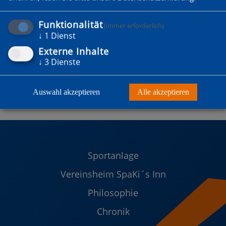
Funktionalität
(immer erforderlich)
↓
1
Dienst
Externe Inhalte
↓
3
Dienste
Auswahl akzeptieren
Alle akzeptieren
Sportanlage
Vereinsheim SpaKi´s Inn
Philosophie
Chronik