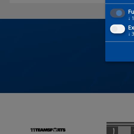
Fu
↓
Ex
↓
DU 