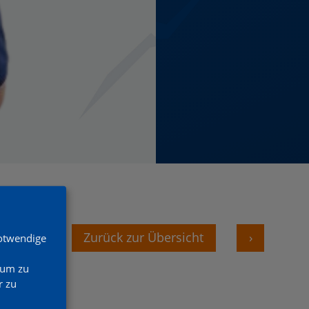
‹
Zurück zur Übersicht
›
Notwendige
 um zu
 zu