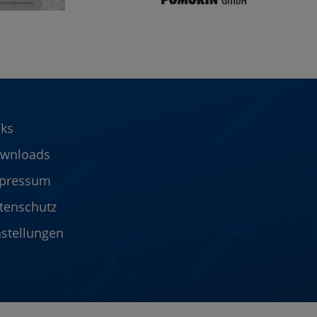
nks
wnloads
pressum
tenschutz
nstellungen