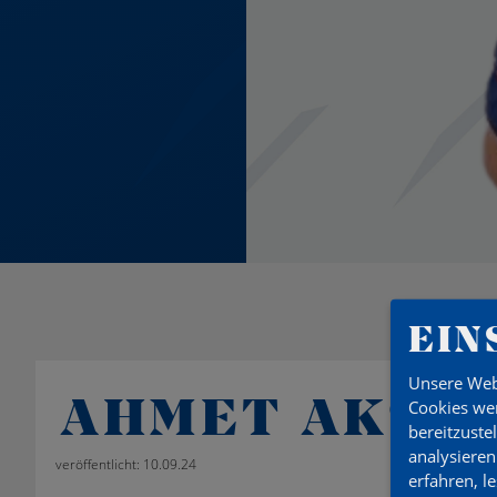
EIN
Unsere Web
AHMET AKSOY
Cookies wer
bereitzuste
analysieren
veröffentlicht: 10.09.24
erfahren, l