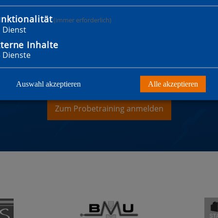
nktionalität
(immer erforderlich)
1
Dienst
terne Inhalte
3
Dienste
WILLST MITGLIED WER
Auswahl akzeptieren
Alle akzeptieren
Zum Probetraining anmelden