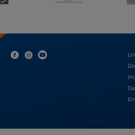
Li
Do
Im
Da
Ei