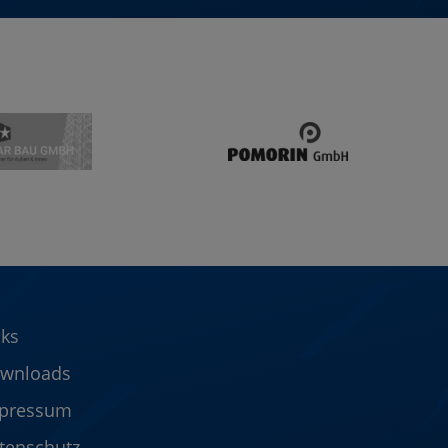
nks
wnloads
pressum
tenschutz