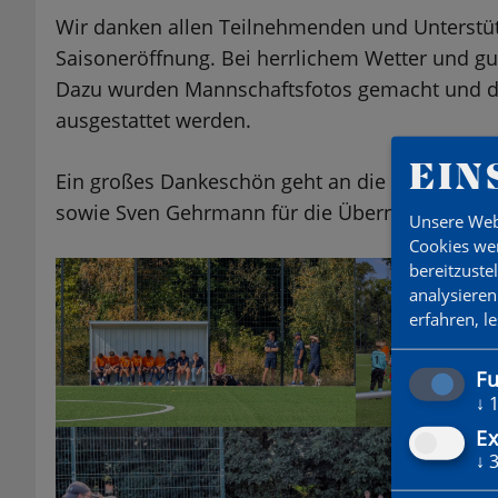
Wir danken allen Teilnehmenden und Unterstüt
Saisoneröffnung. Bei herrlichem Wetter und gu
Dazu wurden Mannschaftsfotos gemacht und div
ausgestattet werden.
EIN
Ein großes Dankeschön geht an die Fördergem
sowie Sven Gehrmann für die Übernahme der S
Unsere Web
Cookies wer
bereitzuste
analysieren
erfahren, l
Fu
↓
Ex
↓