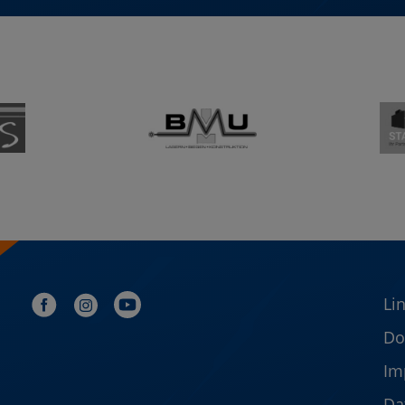
Li
Do
Im
Da