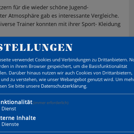
zern für die wieder schöne Jugend-
ter Atmosphäre gab es interessante Vergleiche.
erse Trainer konnten mit ihrer Sport- Kleidung
STELLUNGEN
einschaft um Alexander König, René Marchand
chiedsrichterkosten samt Verpflegung.
seite verwendet Cookies und Verbindungen zu Drittanbietern. 
den in ihrem Browser gespeichert, um die Basisfunktionalität
llen. Darüber hinaus nutzen wir auch Cookies von Drittanbietern,
 und zu verstehen, wie unser Webangebot genutzt wird.
Um mehr
esen Sie bitte unsere
Datenschutzerklärung
.
nktionalität
(immer erforderlich)
1
Dienst
terne Inhalte
3
Dienste