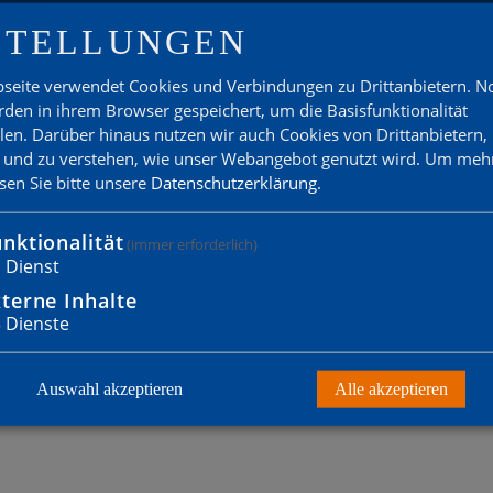
STELLUNGEN
 WILLST MITGLIED WERD
seite verwendet Cookies und Verbindungen zu Drittanbietern. 
den in ihrem Browser gespeichert, um die Basisfunktionalität
llen. Darüber hinaus nutzen wir auch Cookies von Drittanbietern,
Zum Probetraining anmelden
 und zu verstehen, wie unser Webangebot genutzt wird.
Um mehr
esen Sie bitte unsere
Datenschutzerklärung
.
nktionalität
(immer erforderlich)
1
Dienst
terne Inhalte
3
Dienste
Auswahl akzeptieren
Alle akzeptieren