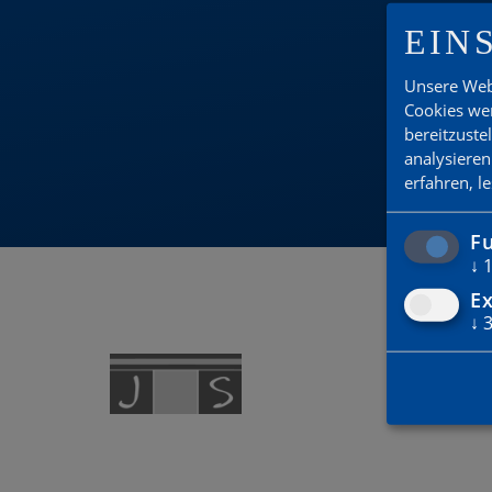
EIN
DU
Unsere Web
Cookies wer
bereitzuste
analysieren
erfahren, l
Fu
↓
Ex
↓