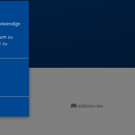
EN?
Notwendige
 um zu
 zu