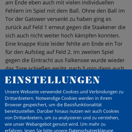
am Ende eben auch mit vielen individuellen
Fehlern im Spiel mit dem Ball. Ohne den Ball im
Tor der Gatower versenkt zu haben ging es
zurück auf Feld 1 erneut gegen die Staakener die
sich auch nicht weiter hoch kämpfen konnten.
Eine knappe Kiste leider fehlte am Ende ein Tor
für den Aufstieg auf Feld 2. Im zweiten Spiel
gegen die Eintracht aus Falkensee wurde wieder
das Tore schießen geübt, nach 5 min dann auch
wieder in Unterzahl. Zum Schluss kam dann der
EINSTELLUNGEN
FSV Bernau auf Feld 2 als Spielpartner. Auch
Unsere Webseite verwendet Cookies und Verbindungen zu
wieder knapp. Nach dem 0:3 spielten die Jungs
Drittanbietern. Notwendige Cookies werden in ihrem
in Überzahl und damit wurde das Spiel
Browser gespeichert, um die Basisfunktionalität
ausgeglichen. Es wurden Chancen kreiert die der
bereitzustellen. Darüber hinaus nutzen wir auch Cookies
Keeper aus Bernau aber immer wieder
von Drittanbietern, um zu analysieren und zu verstehen,
wie unser Webangebot genutzt wird.
Um mehr zu
vereitelte. Wir müssen im Training üben wie
erfahren, lesen Sie bitte unsere
Datenschutzerklärung
.