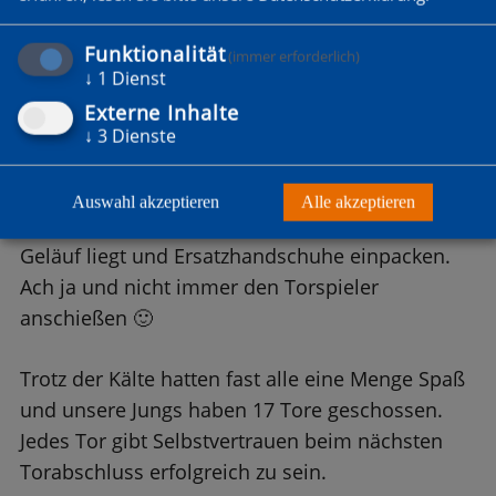
man den Torwart nicht immer wieder anschießt
wenn doch das Tor 5m breit ist. Am Ende stand
Funktionalität
(immer erforderlich)
ein 2:4 in dem für mein Empfinden besten Spiel
↓
1
Dienst
unserer Jungs gegen den spielstärksten
Externe Inhalte
Spielpartner an diesem Tag.
↓
3
Dienste
Was haben wir heute gelernt? Wasserdichte und
Auswahl akzeptieren
Alle akzeptieren
warme Socken anziehen wenn Schnee auf dem
Geläuf liegt und Ersatzhandschuhe einpacken.
Ach ja und nicht immer den Torspieler
anschießen 🙂
Trotz der Kälte hatten fast alle eine Menge Spaß
und unsere Jungs haben 17 Tore geschossen.
Jedes Tor gibt Selbstvertrauen beim nächsten
Torabschluss erfolgreich zu sein.