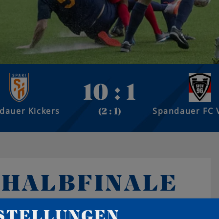
10 : 1
dauer Kickers
Spandauer FC V
(2 : 1)
M HALBFINALE
STELLUNGEN