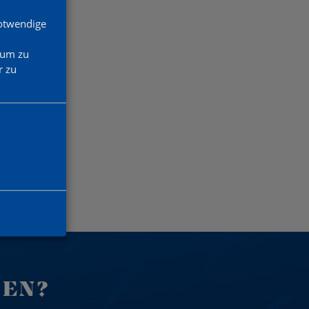
Notwendige
 um zu
 zu
DEN?