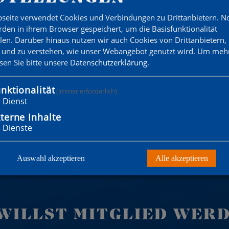
inale im Spandauer Pokal vs Veritas.
seite verwendet Cookies und Verbindungen zu Drittanbietern. 
den in ihrem Browser gespeichert, um die Basisfunktionalität
 aus, dort konnte SFCV noch gut mithalten.
llen. Darüber hinaus nutzen wir auch Cookies von Drittanbietern,
 und zu verstehen, wie unser Webangebot genutzt wird.
Um mehr
esen Sie bitte unsere
Datenschutzerklärung
.
hied deutlich.
nktionalität
(immer erforderlich)
1
Dienst
terne Inhalte
kenfelde um 19:50 das Halbfinale vs BW Spandau
3
Dienste
Auswahl akzeptieren
Alle akzeptieren
WILLST MITGLIED WER