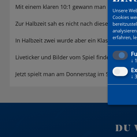
Mit einem klaren 10:1 gewann man das Viertelf
Unsere Web
Cookies wer
Zur Halbzeit sah es nicht nach diesem Ergebnis
bereitzuste
analysieren
erfahren, l
In Halbzeit zwei wurde aber ein Klassenuntersc
Fu
Liveticker und Bilder vom Spiel findest du
HIER
↓
Ex
Jetzt spielt man am Donnerstag im Stadion Ha
↓
DU 